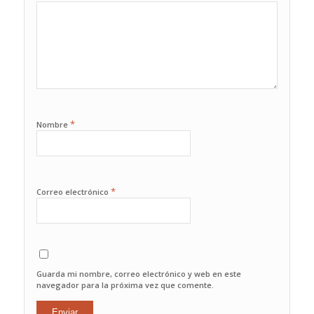
1
2
3
4
5
*
Nombre
*
Correo electrónico
Guarda mi nombre, correo electrónico y web en este
navegador para la próxima vez que comente.