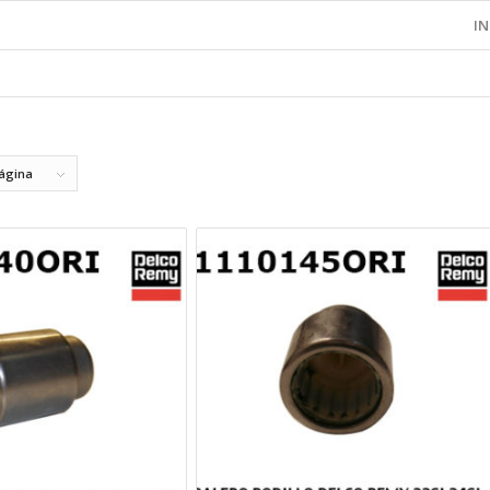
IN
página