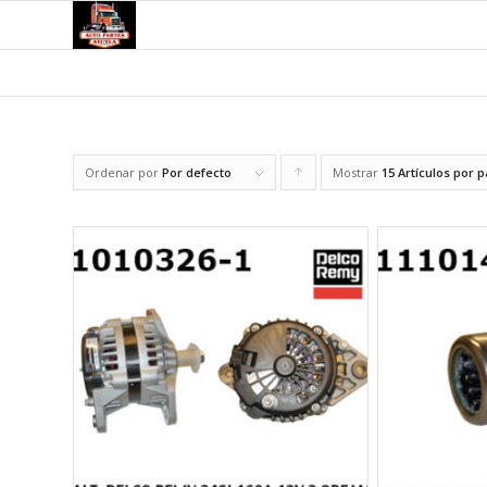
Ordenar por
Por defecto
Mostrar
Pulsa
15 Artículos por 
para
ordenar
los
cupones
de
forma
ascendente