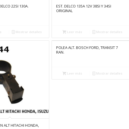
DELCO 22SI 130A.
EST. DELCO 135A 12V 38SI Y 34SI
ORIGINAL
s
Mostrar detalles
Leer más
Mostrar detalles
POLEA ALT. BOSCH FORD, TRANSIT 7
RAN.
Leer más
Mostrar detalles
N ALT HITACHI HONDA,