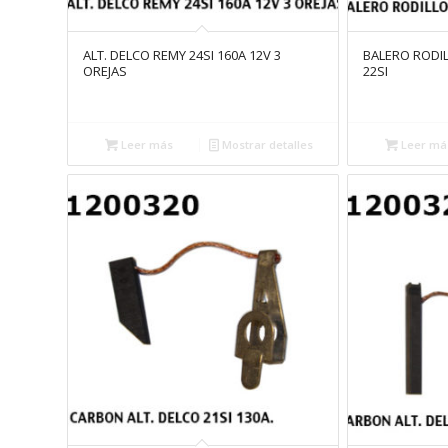
ALT. DELCO REMY 24SI 160A 12V 3
BALERO RODI
OREJAS
22SI
Leer más
Mostrar detalles
Leer má