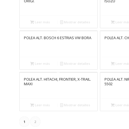
ORIGI.
ISUZU
Leer más
Mostrar detalles
Leer má
POLEA ALT. BOSCH 6 ESTRIAS VW BORA
POLEA ALT. C
Leer más
Mostrar detalles
Leer má
POLEA ALT. HITACHI, FRONTIER, X-TRAIL.
POLEA ALT. 
MAXI
5502
Leer más
Mostrar detalles
Leer má
1
2