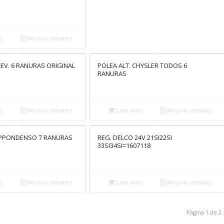
s
Mostrar detalles
HEV. 6 RANURAS ORIGINAL
POLEA ALT. CHYSLER TODOS 6
RANURAS
s
Mostrar detalles
Leer más
Mostrar detalles
NIPPONDENSO 7 RANURAS
REG. DELCO 24V 21SI22SI
33SI34SI=1607118
s
Mostrar detalles
Leer más
Mostrar detalles
Página 1 de 2