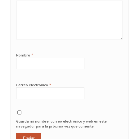
1
2
3
4
5
*
Nombre
*
Correo electrónico
Guarda mi nombre, correo electrónico y web en este
navegador para la próxima vez que comente.