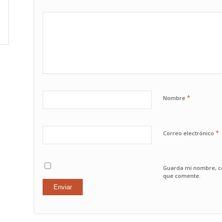
1
2
3
4
5
*
Nombre
*
Correo electrónico
Guarda mi nombre, co
que comente.