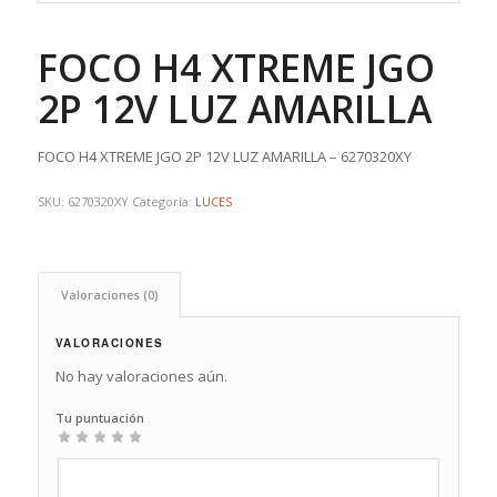
FOCO H4 XTREME JGO
2P 12V LUZ AMARILLA
FOCO H4 XTREME JGO 2P 12V LUZ AMARILLA – 6270320XY
SKU:
6270320XY
Categoría:
LUCES
Valoraciones (0)
VALORACIONES
No hay valoraciones aún.
Tu puntuación
1
2
3
4
5