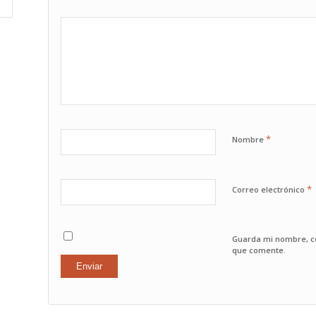
1
2
3
4
5
*
Nombre
*
Correo electrónico
Guarda mi nombre, co
que comente.