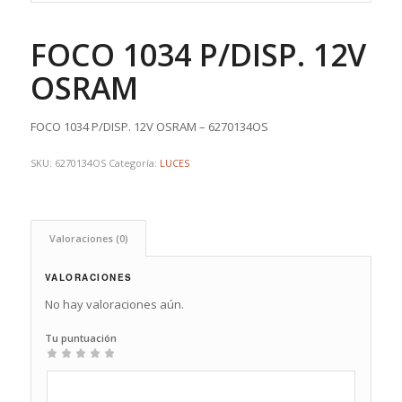
FOCO 1034 P/DISP. 12V
OSRAM
FOCO 1034 P/DISP. 12V OSRAM – 6270134OS
SKU:
6270134OS
Categoría:
LUCES
Valoraciones (0)
VALORACIONES
No hay valoraciones aún.
Tu puntuación
1
2
3
4
5