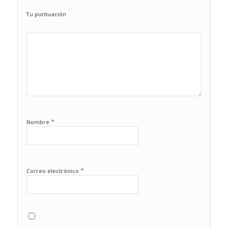
Tu puntuación
1
2
3
4
5
*
Nombre
*
Correo electrónico