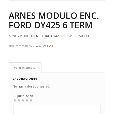
ARNES MODULO ENC.
FORD DY425 6 TERM
ARNES MODULO ENC. FORD DY425 6 TERM – 6250008F
SKU:
6250008F
Categoría:
VARIOS
Valoraciones (0)
VALORACIONES
No hay valoraciones aún.
Tu puntuación
1
2
3
4
5