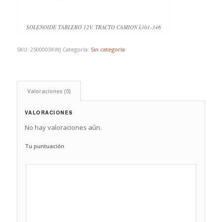
SOLENOIDE TABLERO 12V. TRACTO CAMION k301-346
SKU:
2500003KWJ
Categoría:
Sin categoría
Valoraciones (0)
VALORACIONES
No hay valoraciones aún.
Tu puntuación
1
2
3
4
5