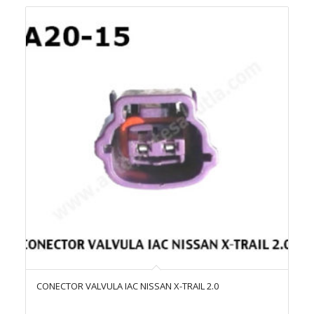
los
cupones
de
forma
ascendente
CONECTOR VALVULA IAC NISSAN X-TRAIL 2.0