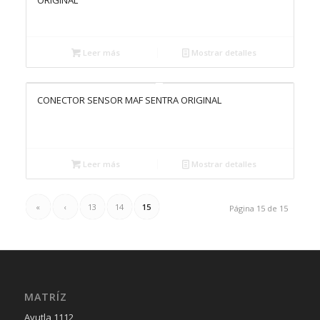
ORIGINAL
Leer más
Mostrar detalles
CONECTOR SENSOR MAF SENTRA ORIGINAL
Leer más
Mostrar detalles
«
‹
13
14
15
Página 15 de 15
MATRÍZ
Ayutla 1112